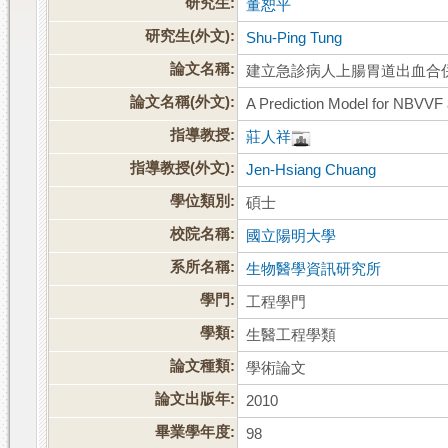
研究生:
董恕平
研究生(外文):
Shu-Ping Tung
論文名稱:
建立急診病人上腸胃道出血合
論文名稱(外文):
A Prediction Model for NBVVF 
指導教授:
莊人祥
指導教授(外文):
Jen-Hsiang Chuang
學位類別:
碩士
校院名稱:
國立陽明大學
系所名稱:
生物醫學資訊研究所
學門:
工程學門
學類:
生醫工程學類
論文種類:
學術論文
論文出版年:
2010
畢業學年度:
98