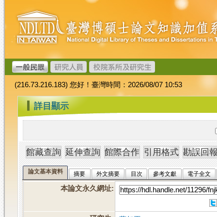
跳
臺
到
灣
主
博
要
碩
內
士
容
論
文
(216.73.216.183) 您好！臺灣時間：2026/08/07 10:53
加
值
:::
詳目顯示
系
統
論文基本資料
摘要
外文摘要
目次
參考文獻
電子全文
本論文永久網址
: