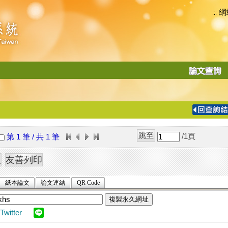
網
:::
功
能
切
換
導
覽
/1
頁
第 1 筆 / 共 1 筆
列
紙本論文
論文連結
QR Code
複製永久網址
Twitter