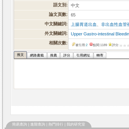
語文別:
中文
論文頁數:
65
中文關鍵詞:
上腸胃道出血
、
非出血性血管
外文關鍵詞:
Upper Gastro-intestinal Bleedi
相關次數:
被引用:
2
點閱:1189
評分:
推文
網路書籤
推薦
評分
引用網址
轉寄
簡易查詢
|
進階查詢
|
熱門排行
|
我的研究室