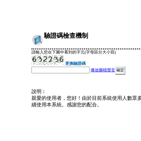
驗證碼檢查機制
請輸入您在下圖中看到的字元(字母區分大小寫)
更換驗證碼
播放圖檔聲音
說明︰
親愛的使用者，您好！由於目前系統使用人數眾
續使用本系統。感謝您的配合。