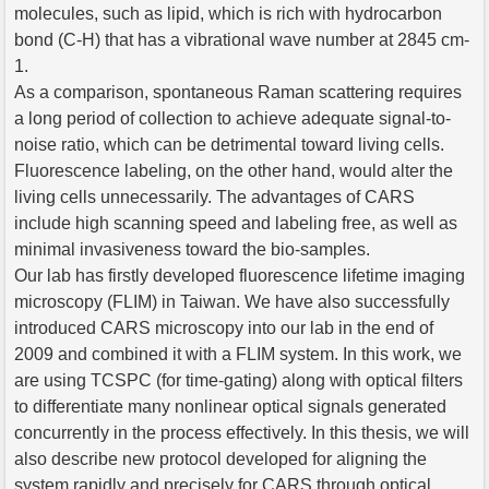
molecules, such as lipid, which is rich with hydrocarbon
bond (C-H) that has a vibrational wave number at 2845 cm-
1.
As a comparison, spontaneous Raman scattering requires
a long period of collection to achieve adequate signal-to-
noise ratio, which can be detrimental toward living cells.
Fluorescence labeling, on the other hand, would alter the
living cells unnecessarily. The advantages of CARS
include high scanning speed and labeling free, as well as
minimal invasiveness toward the bio-samples.
Our lab has firstly developed fluorescence lifetime imaging
microscopy (FLIM) in Taiwan. We have also successfully
introduced CARS microscopy into our lab in the end of
2009 and combined it with a FLIM system. In this work, we
are using TCSPC (for time-gating) along with optical filters
to differentiate many nonlinear optical signals generated
concurrently in the process effectively. In this thesis, we will
also describe new protocol developed for aligning the
system rapidly and precisely for CARS through optical