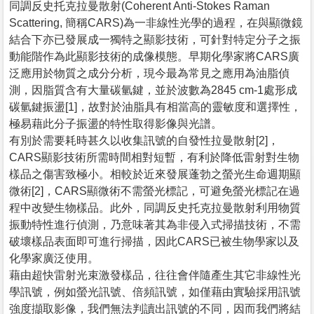
同調反史托克拉曼散射(Coherent Anti-Stokes Raman
Scattering, 簡稱CARS)為一非線性光學的過程，在與顯微鏡
結合下亦已發展成一獨特之顯影技術，可針對特定分子之振
動能階作為此顯影技術的成像模態。早期化學家將CARS廣
泛應用於物質之成分分析，現今最為常見之應用為油脂偵
測，因脂質含有大量碳氫鍵，並於波數為2845 cm-1處形成
碳氫鍵振盪[1]，故對於油脂具有相當高的靈敏度和選擇性，
極易藉此分子振盪的特性取得影像與光譜。
有別於需要耗時甚久以收集訊號的自發性拉曼散射[2]，
CARS顯影技術所需時間相對短暫，有利於降低雷射對生物
樣品之傷害致極小。相較於近來發展蓬勃之螢光生命週期顯
微術[2]，CARS顯微術不需螢光標記，可避免螢光標記在過
程中改變生物樣品。此外，同調反史托克拉曼散射利用物質
振動特性進行偵測，乃意味著其為非侵入式掃描技術，不需
破壞樣品表面即可進行掃描，因此CARS已被生物學家以及
化學家廣泛使用。
藉由超快雷射光束激發樣品，往往會伴隨產生其它非線性光
學訊號，例如螢光訊號、倍頻訊號，如僅藉由實驗採用訊號
強度擷取影像，我們無法判讀出訊號的不同，因而我們將結