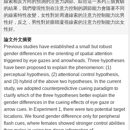
線索相反方向的預測的注意力調節。綜合這一系列三個實驗
的結果，我們發現性別在注意力控制的調節能力會隨著不同
的線索特性改變，女性對於周邊線索的注意力控制能力比男
性好，反之，男性對於眼睛凝視線索的注意力控制能力比女
性好。
論文外文摘要
Previous studies have established a small but robust
gender differences in the orienting of spatial attention
triggered by eye gazes and arrowheads. Three hypotheses
have been proposed to explain the phenomenon: (1)
perceptual hypothesis, (2) attentional control hypothesis,
and (3) hybrid of the above two hypotheses. In the current
study, we adopted counterpredictive cueing paradigm to
clarify which of the three hypotheses better explain the
gender differences in the cueing effects of eye gaze or
arrow cues. In Experiment 1, there were two potential target
locations. We found gender difference only for peripheral
flash cues, where females showed stronger control abilities