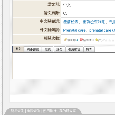
語文別:
中文
論文頁數:
65
中文關鍵詞:
產前檢查
、
產前檢查利用
、
剖
外文關鍵詞:
Prenatal care
、
prenatal care ut
相關次數:
被引用:
4
點閱:381
評分:
推文
網路書籤
推薦
評分
引用網址
轉寄
簡易查詢
|
進階查詢
|
熱門排行
|
我的研究室