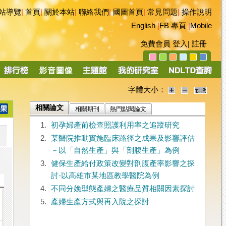
站導覽
|
首頁
|
關於本站
|
聯絡我們
|
國圖首頁
|
常見問題
|
操作說明
English
|
FB 專頁
|
Mobile
免費會員
登入
|
註冊
字體大小：
相關論文
相關期刊
熱門點閱論文
1.
初孕婦產前檢查照護利用率之追蹤研究
2.
某醫院推動實施臨床路徑之成果及影響評估
－以「自然生產」與「剖腹生產」為例
3.
健保生產給付政策改變對剖腹產率影響之探
討-以高雄市某地區教學醫院為例
4.
不同分娩型態產婦之醫療品質相關因素探討
5.
產婦生產方式與再入院之探討