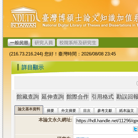
跳
臺
到
灣
主
博
要
碩
內
士
容
論
文
(216.73.216.244) 您好！臺灣時間：2026/08/08 23:45
加
值
:::
詳目顯示
系
統
論文基本資料
摘要
外文摘要
目次
參考文獻
紙本論文
本論文永久網址
: