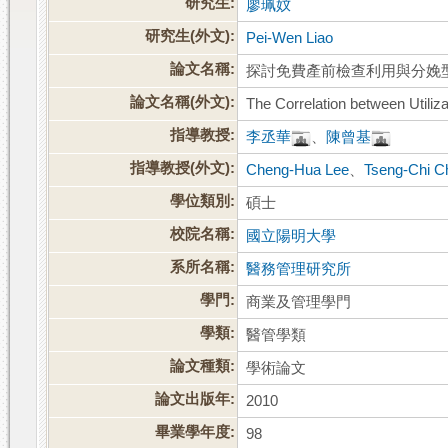
研究生:
廖珮妏
研究生(外文):
Pei-Wen Liao
論文名稱:
探討免費產前檢查利用與分娩
論文名稱(外文):
The Correlation between Utiliz
指導教授:
李丞華
、
陳曾基
指導教授(外文):
Cheng-Hua Lee
、
Tseng-Chi C
學位類別:
碩士
校院名稱:
國立陽明大學
系所名稱:
醫務管理研究所
學門:
商業及管理學門
學類:
醫管學類
論文種類:
學術論文
論文出版年:
2010
畢業學年度:
98