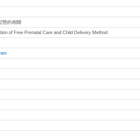
型態的相關
ation of Free Prenatal Care and Child Delivery Method
hen