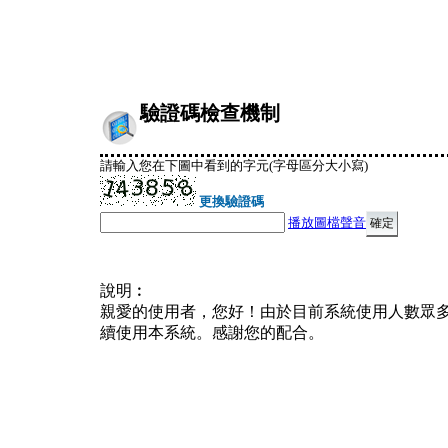
驗證碼檢查機制
請輸入您在下圖中看到的字元(字母區分大小寫)
更換驗證碼
播放圖檔聲音
說明︰
親愛的使用者，您好！由於目前系統使用人數眾
續使用本系統。感謝您的配合。