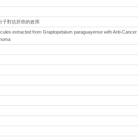
分子對抗肝癌的效用
lecules extracted from Graptopetalum paraguayense with Anti-Cancer
cinoma