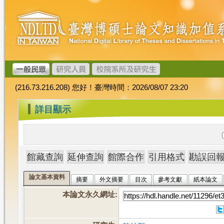
跳
臺
到
灣
主
博
要
碩
內
士
容
論
文
(216.73.216.208) 您好！臺灣時間：2026/08/07 23:20
加
值
:::
詳目顯示
系
統
論文基本資料
摘要
外文摘要
目次
參考文獻
紙本論文
本論文永久網址
: