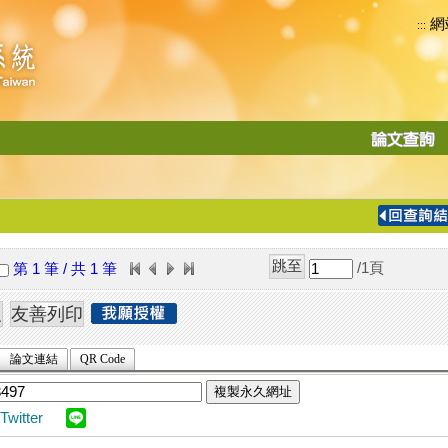
網
:::
功
能
切
換
導
覽
/1
頁
第 1 筆 / 共 1 筆
列
論文連結
QR Code
複製永久網址
Twitter