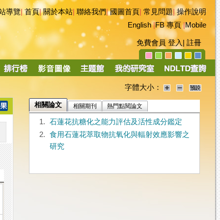
站導覽
|
首頁
|
關於本站
|
聯絡我們
|
國圖首頁
|
常見問題
|
操作說明
English
|
FB 專頁
|
Mobile
免費會員
登入
|
註冊
字體大小：
相關論文
相關期刊
熱門點閱論文
1.
石蓮花抗糖化之能力評估及活性成分鑑定
2.
食用石蓮花萃取物抗氧化與輻射效應影響之
研究