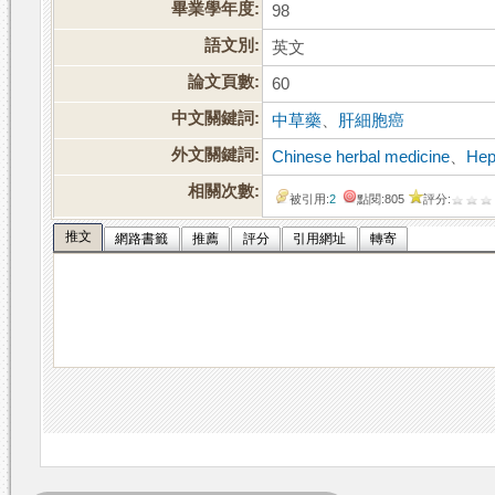
畢業學年度:
98
語文別:
英文
論文頁數:
60
中文關鍵詞:
中草藥
、
肝細胞癌
外文關鍵詞:
Chinese herbal medicine
、
Hep
相關次數:
被引用:
2
點閱:805
評分:
推文
網路書籤
推薦
評分
引用網址
轉寄