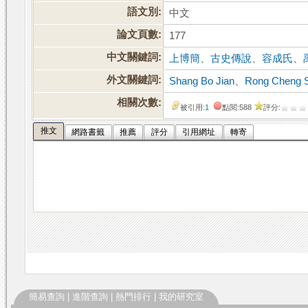
語文別:
中文
論文頁數:
177
中文關鍵詞:
上博簡
、
古史傳說
、
容成氏
、
外文關鍵詞:
Shang Bo Jian
、
Rong Cheng 
相關次數:
被引用:
1
點閱:588
評分:
推文
網路書籤
推薦
評分
引用網址
轉寄
簡易查詢
|
進階查詢
|
熱門排行
|
我的研究室