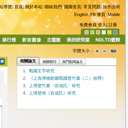
站導覽
|
首頁
|
關於本站
|
聯絡我們
|
國圖首頁
|
常見問題
|
操作說明
English
|
FB 專頁
|
Mobile
免費會員
登入
|
註冊
字體大小：
相關論文
相關期刊
熱門點閱論文
1.
戰國文字研究
2.
《上海博物館藏戰國楚竹書（二）校釋》
3.
上博楚竹書〈容成氏〉研究
4.
上博楚簡《容成氏》研究