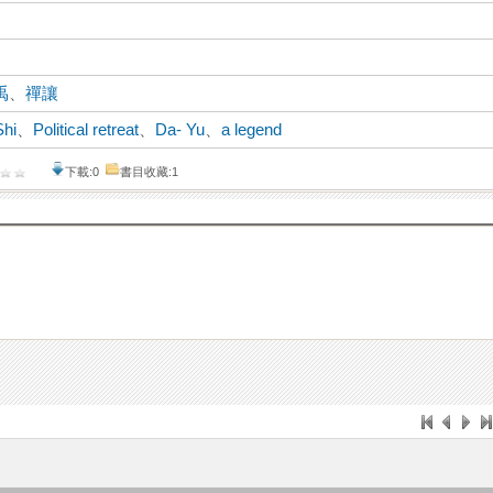
禹
、
禪讓
Shi
、
Political retreat
、
Da- Yu
、
a legend
下載:0
書目收藏:1