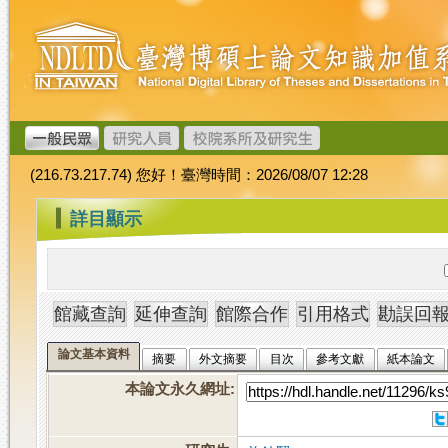
跳
臺
到
灣
主
博
要
碩
內
士
容
論
文
(216.73.217.74) 您好！臺灣時間：2026/08/07 12:28
加
值
:::
詳目顯示
系
統
論文基本資料
摘要
外文摘要
目次
參考文獻
紙本論文
本論文永久網址
: