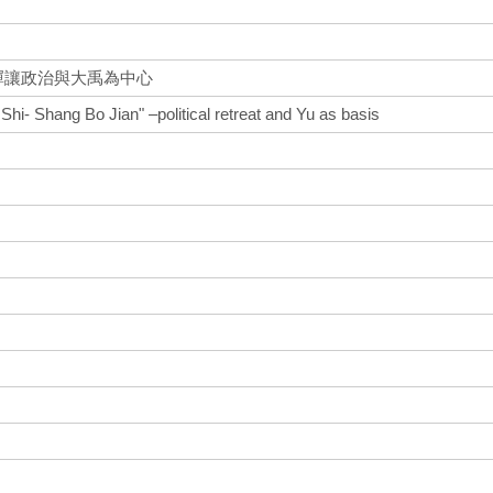
禪讓政治與大禹為中心
Shi- Shang Bo Jian" –political retreat and Yu as basis