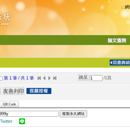
網
:::
功
能
切
換
導
覽
/1
頁
第 1 筆 / 共 1 筆
列
QR Code
複製永久網址
Twitter