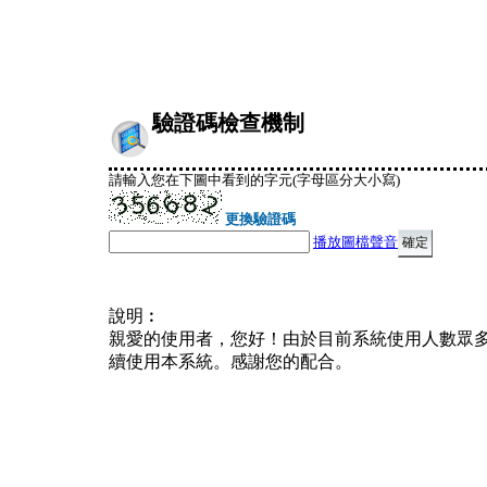
驗證碼檢查機制
請輸入您在下圖中看到的字元(字母區分大小寫)
更換驗證碼
播放圖檔聲音
說明︰
親愛的使用者，您好！由於目前系統使用人數眾
續使用本系統。感謝您的配合。