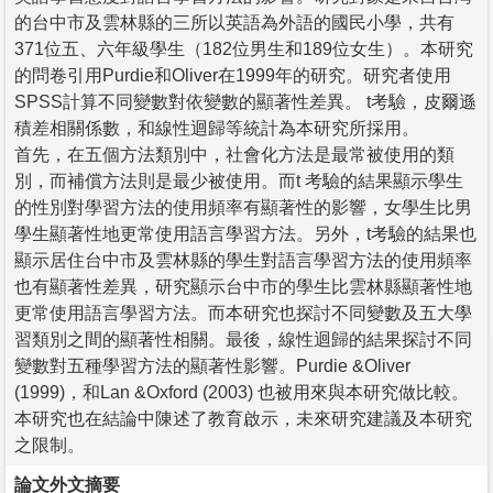
的台中市及雲林縣的三所以英語為外語的國民小學，共有
371位五、六年級學生（182位男生和189位女生）。本研究
的問卷引用Purdie和Oliver在1999年的研究。研究者使用
SPSS計算不同變數對依變數的顯著性差異。 t考驗，皮爾遜
積差相關係數，和線性迴歸等統計為本研究所採用。
首先，在五個方法類別中，社會化方法是最常被使用的類
別，而補償方法則是最少被使用。而t 考驗的結果顯示學生
的性別對學習方法的使用頻率有顯著性的影響，女學生比男
學生顯著性地更常使用語言學習方法。另外，t考驗的結果也
顯示居住台中市及雲林縣的學生對語言學習方法的使用頻率
也有顯著性差異，研究顯示台中市的學生比雲林縣顯著性地
更常使用語言學習方法。而本研究也探討不同變數及五大學
習類別之間的顯著性相關。最後，線性迴歸的結果探討不同
變數對五種學習方法的顯著性影響。Purdie &Oliver
(1999)，和Lan &Oxford (2003) 也被用來與本研究做比較。
本研究也在結論中陳述了教育啟示，未來研究建議及本研究
之限制。
論文外文摘要