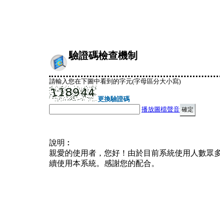
驗證碼檢查機制
請輸入您在下圖中看到的字元(字母區分大小寫)
更換驗證碼
播放圖檔聲音
說明︰
親愛的使用者，您好！由於目前系統使用人數眾
續使用本系統。感謝您的配合。