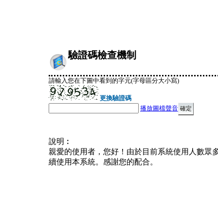
驗證碼檢查機制
請輸入您在下圖中看到的字元(字母區分大小寫)
更換驗證碼
播放圖檔聲音
說明︰
親愛的使用者，您好！由於目前系統使用人數眾
續使用本系統。感謝您的配合。