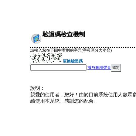
驗證碼檢查機制
請輸入您在下圖中看到的字元(字母區分大小寫)
更換驗證碼
播放圖檔聲音
說明︰
親愛的使用者，您好！由於目前系統使用人數眾
續使用本系統。感謝您的配合。