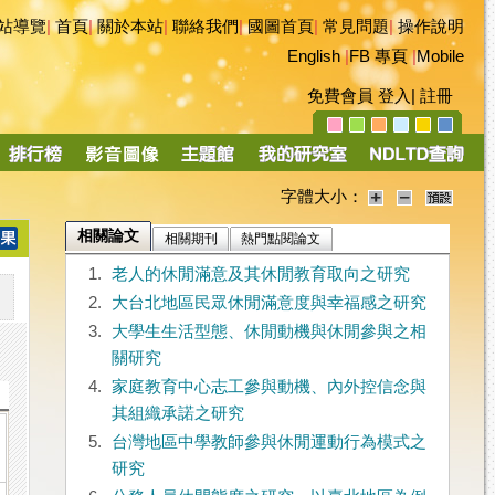
站導覽
|
首頁
|
關於本站
|
聯絡我們
|
國圖首頁
|
常見問題
|
操作說明
English
|
FB 專頁
|
Mobile
免費會員
登入
|
註冊
字體大小：
相關論文
相關期刊
熱門點閱論文
1.
老人的休閒滿意及其休閒教育取向之研究
2.
大台北地區民眾休閒滿意度與幸福感之研究
3.
大學生生活型態、休閒動機與休閒參與之相
關研究
4.
家庭教育中心志工參與動機、內外控信念與
其組織承諾之研究
5.
台灣地區中學教師參與休閒運動行為模式之
研究