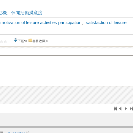
動機
、
休閒活動滿意度
、
motivation of leisure activities participation
、
satisfaction of leisure
下載:0
書目收藏:0