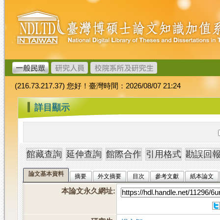
跳
臺
到
灣
主
博
要
碩
內
士
容
論
文
(216.73.217.37) 您好！臺灣時間：2026/08/07 21:24
加
值
:::
詳目顯示
系
統
論文基本資料
摘要
外文摘要
目次
參考文獻
紙本論文
本論文永久網址
: