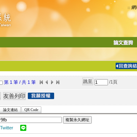
網
:::
功
能
切
換
導
覽
/1
頁
第 1 筆 / 共 1 筆
列
論文連結
QR Code
複製永久網址
Twitter