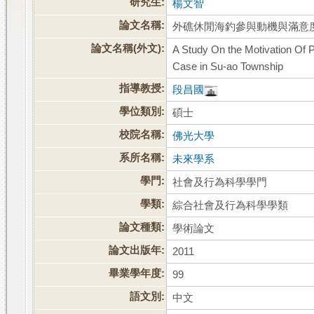
研究生:
楊文智
論文名稱:
外礁休閒海釣參與動機與滿意
論文名稱(外文):
A Study On the Motivation Of P
Case in Su-ao Township
指導教授:
段昌國
學位類別:
碩士
校院名稱:
佛光大學
系所名稱:
未來學系
學門:
社會及行為科學學門
學類:
綜合社會及行為科學學類
論文種類:
學術論文
論文出版年:
2011
畢業學年度:
99
語文別:
中文