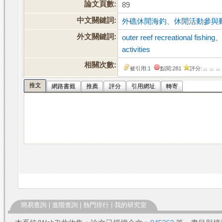
論文頁數:
89
中文關鍵詞:
外礁休閒海釣
、
休閒活動參與
外文關鍵詞:
outer reef recreational fishing
activities
相關次數:
被引用:
1
點閱:281
評分:
推文
網路書籤
推薦
評分
引用網址
轉寄
簡易查詢
|
進階查詢
|
熱門排行
|
我的研究室