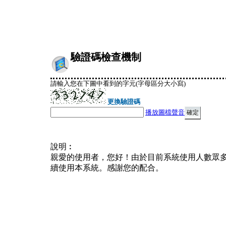
驗證碼檢查機制
請輸入您在下圖中看到的字元(字母區分大小寫)
更換驗證碼
播放圖檔聲音
說明︰
親愛的使用者，您好！由於目前系統使用人數眾
續使用本系統。感謝您的配合。