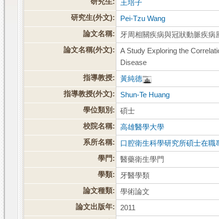
研究生:
王培子
研究生(外文):
Pei-Tzu Wang
論文名稱:
牙周相關疾病與冠狀動脈疾病
論文名稱(外文):
A Study Exploring the Correlat
Disease
指導教授:
黃純德
指導教授(外文):
Shun-Te Huang
學位類別:
碩士
校院名稱:
高雄醫學大學
系所名稱:
口腔衛生科學研究所碩士在職
學門:
醫藥衛生學門
學類:
牙醫學類
論文種類:
學術論文
論文出版年:
2011