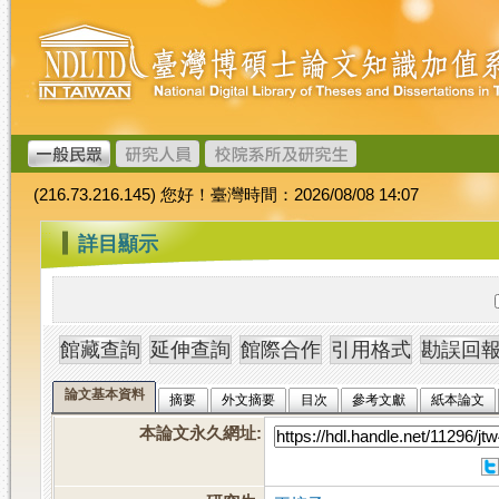
跳
臺
到
灣
主
博
要
碩
內
士
容
論
文
(216.73.216.145) 您好！臺灣時間：2026/08/08 14:07
加
值
:::
詳目顯示
系
統
論文基本資料
摘要
外文摘要
目次
參考文獻
紙本論文
本論文永久網址
: