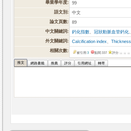
畢業學年度:
99
語文別:
中文
論文頁數:
89
中文關鍵詞:
鈣化指數
、
冠狀動脈血管鈣化
外文關鍵詞:
CaIcification index
、
Thickness
相關次數:
被引用:
3
點閱:337
評分:
推文
網路書籤
推薦
評分
引用網址
轉寄