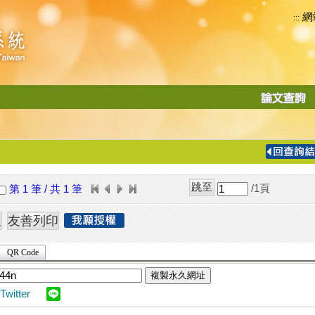
網
:::
功
能
切
換
導
覽
/1
頁
第 1 筆 / 共 1 筆
列
QR Code
複製永久網址
Twitter