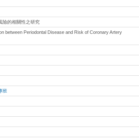
風險的相關性之研究
ion between Periodontal Disease and Risk of Coronary Artery
專班