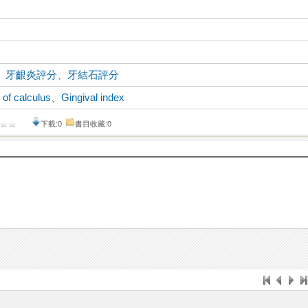
、
牙齦炎評分
、
牙結石評分
 of calculus
、
Gingival index
下載:0
書目收藏:0