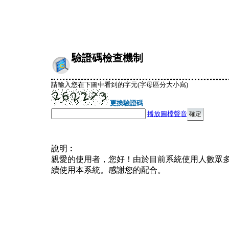
驗證碼檢查機制
請輸入您在下圖中看到的字元(字母區分大小寫)
更換驗證碼
播放圖檔聲音
說明︰
親愛的使用者，您好！由於目前系統使用人數眾
續使用本系統。感謝您的配合。