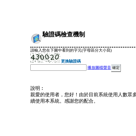
驗證碼檢查機制
請輸入您在下圖中看到的字元(字母區分大小寫)
更換驗證碼
播放圖檔聲音
說明︰
親愛的使用者，您好！由於目前系統使用人數眾
續使用本系統。感謝您的配合。