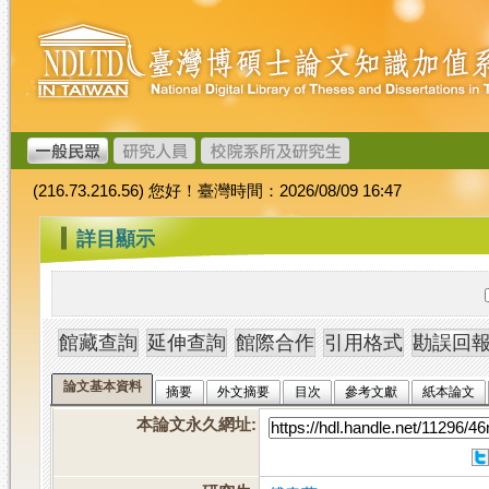
跳
臺
到
灣
主
博
要
碩
內
士
容
論
文
(216.73.216.56) 您好！臺灣時間：2026/08/09 16:47
加
值
:::
詳目顯示
系
統
論文基本資料
摘要
外文摘要
目次
參考文獻
紙本論文
本論文永久網址
: