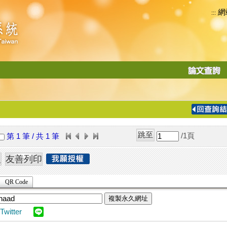
網
:::
功
能
切
換
導
覽
/1
頁
第 1 筆 / 共 1 筆
列
QR Code
複製永久網址
Twitter