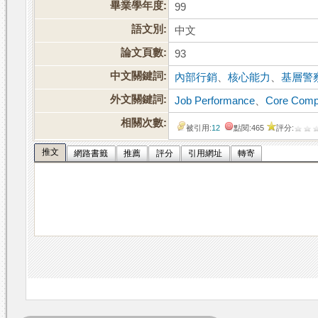
畢業學年度:
99
語文別:
中文
論文頁數:
93
中文關鍵詞:
內部行銷
、
核心能力
、
基層警
外文關鍵詞:
Job Performance
、
Core Comp
相關次數:
被引用:
12
點閱:465
評分:
推文
網路書籤
推薦
評分
引用網址
轉寄