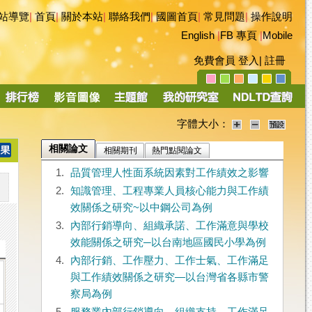
站導覽
|
首頁
|
關於本站
|
聯絡我們
|
國圖首頁
|
常見問題
|
操作說明
English
|
FB 專頁
|
Mobile
免費會員
登入
|
註冊
字體大小：
相關論文
相關期刊
熱門點閱論文
1.
品質管理人性面系統因素對工作績效之影響
2.
知識管理、工程專業人員核心能力與工作績
效關係之研究~以中鋼公司為例
3.
內部行銷導向、組織承諾、工作滿意與學校
效能關係之研究─以台南地區國民小學為例
4.
內部行銷、工作壓力、工作士氣、工作滿足
與工作績效關係之研究—以台灣省各縣市警
察局為例