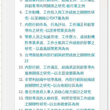
5.
服務業內部行銷導向、組織支持、工作滿足
與顧客導向間關係之研究-銀行業之例
6.
工作動機、工作投入與工作績效之關聯性研
究--以某鋼鐵公司KT廠為例
7.
內部行銷作為、行為評估、工作滿足和顧客
導向之研究--以證券營業員為例
8.
警察人員之知識管理、工作壓力、成就動機
對專業承諾、工作士氣與工作績效的影響之
研究－以嘉義縣警察局為例
9.
台灣壽險業內部行銷與經營績效之關聯性探
討
10.
內部行銷、工作滿足、組織承諾與顧客導向
服務關係之研究—以主題遊樂園為例
11.
非營利組織中領導風格、內部行銷與組織績
效關聯性之研究─以台南縣社區為例
12.
臺北市政府人事人員核心能力探討之研究
13.
理財專員的人格特質、時間管理與工作績效
之關聯性研究─以台南都會區為例