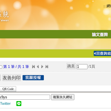
網
:::
功
能
切
換
導
覽
/1
頁
第 1 筆 / 共 1 筆
列
QR Code
複製永久網址
Twitter