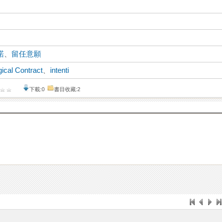
諾
、
留任意願
ical Contract
、
intenti
下載:0
書目收藏:2