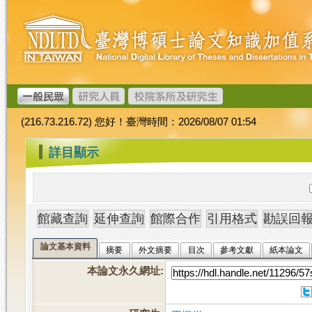
跳
臺
到
灣
主
博
要
碩
內
士
容
論
文
(216.73.216.72) 您好！臺灣時間：2026/08/07 01:54
加
值
:::
詳目顯示
系
統
論文基本資料
摘要
外文摘要
目次
參考文獻
紙本論文
本論文永久網址
: