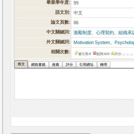
畢業學年度:
99
語文別:
中文
論文頁數:
86
中文關鍵詞:
激勵制度
、
心理契約
、
組織承
外文關鍵詞:
Motivation System
、
Psycholog
相關次數:
被引用:
8
點閱:603
評分:
推文
網路書籤
推薦
評分
引用網址
轉寄