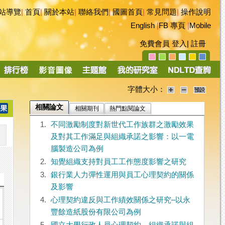
站導覽
|
首頁
|
關於本站
|
聯絡我們
|
國圖首頁
|
常見問題
|
操作說明
English
|
FB 專頁
|
Mobile
免費會員
登入
|
註冊
字體大小：
相關論文
相關期刊
熱門點閱論文
1.
不同激勵制度對新世代工作族群之激勵效果
及對其工作滿足與組織承諾之影響：以一電
腦製造公司為例
2.
知覺組織支持對員工工作態度影響之研究
3.
銀行業人力彈性運用與員工心理契約的關係
及影響
4.
心理契約違反與工作績效關係之研究–以永
豐餘造紙股份有限公司為例