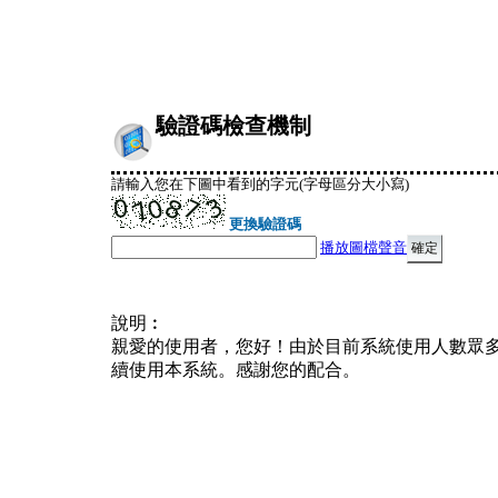
驗證碼檢查機制
請輸入您在下圖中看到的字元(字母區分大小寫)
更換驗證碼
播放圖檔聲音
說明︰
親愛的使用者，您好！由於目前系統使用人數眾
續使用本系統。感謝您的配合。