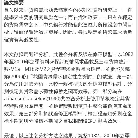
論文摘要
長久以來，貨幣需求函數穩定性的探討在實證研究上，一直
是學界主要的研究重點之一；而在貨幣政策上，只有在穩定
的貨幣需求之下，中央銀行才能藉此達成其所預設之中間目
標，進而促進經濟之發展，因此，尋找穩定的貨幣需求函數
確實有其必要性。
本文欲採用迴歸分析、共整合分析及誤差修正模型，以1982
年至2010年之季資料來探討貨幣需求函數及三種貨幣總計
數-M1a、M1b及M2之貨幣需求函數是否穩定，並參照吳懿
娟(2006)的「我國貨幣需求穩定性之探討」的做法。第一部
分為使用迴歸分析，比較一般模型與部分調整模型估計，分
別檢定其貨幣需求彈性係數之顯著效果。第二部分為在
Johansen- Juselius(1990)共整合分析上使用單根檢定其貨
幣變數使否為定態，並檢定變數間使無共整合關係與其顯著
效果。第三部分則於誤差修正模型中，檢定殘差項分別在全
樣本期間與分段樣本期間之自我相關檢定之顯著效果。
最後，以上述之分析方法之結果，統整1982～2010年之季