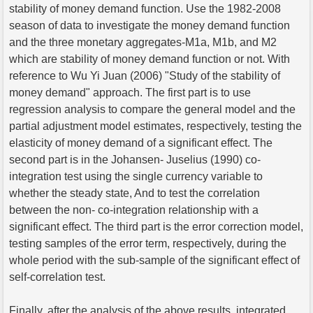
stability of money demand function. Use the 1982-2008
season of data to investigate the money demand function
and the three monetary aggregates-M1a, M1b, and M2
which are stability of money demand function or not. With
reference to Wu Yi Juan (2006) "Study of the stability of
money demand" approach. The first part is to use
regression analysis to compare the general model and the
partial adjustment model estimates, respectively, testing the
elasticity of money demand of a significant effect. The
second part is in the Johansen- Juselius (1990) co-
integration test using the single currency variable to
whether the steady state, And to test the correlation
between the non- co-integration relationship with a
significant effect. The third part is the error correction model,
testing samples of the error term, respectively, during the
whole period with the sub-sample of the significant effect of
self-correlation test.
Finally, after the analysis of the above results, integrated