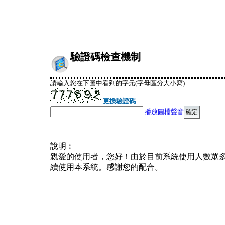
驗證碼檢查機制
請輸入您在下圖中看到的字元(字母區分大小寫)
更換驗證碼
播放圖檔聲音
說明︰
親愛的使用者，您好！由於目前系統使用人數眾
續使用本系統。感謝您的配合。