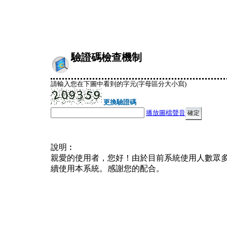
驗證碼檢查機制
請輸入您在下圖中看到的字元(字母區分大小寫)
更換驗證碼
播放圖檔聲音
說明︰
親愛的使用者，您好！由於目前系統使用人數眾
續使用本系統。感謝您的配合。