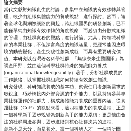
論文摘要
當代文獻對知識創生的討論，多集中在知識的有效移轉與管
理，較少由組織集體能力的養成觀點，進行探討。然而，隨
著全球化與網際網路的興起，跨組織疆界的研發創新，已不
能僅單純由知識有效移轉的角度觀察，而必須由分散式組織
的管理，由社群實務的觀點，進行討論。尤其，跨領域科學
家的專業社群，不但深富高度的知識涵量，更經常能因應環
境的動態變化，產生突破性創新成就，而具有重要研究價
值。本研究以台灣著名科學社群─「無線奈米生醫團隊」為
調查田野，並由這個科學社群特殊的知識能力養成
(organizational knowledgeability）著手，分析社群成員的
工作脈絡，以掌握社群組織如何持續有效創生知識。
研究發現，科研知識養成的基本功、察覺使用者創新需求的
敏銳度、巧妙橋接內外部資源的中介能力、以及持續參與專
業社群運作的社群力，構成集體能力養成的重要內涵。從實
踐社群（CoP）的觀點來看，這四種能力的養成過程，正是
一個科學新手逐步蛻變為創新高手的能力累積；更是他由合
法的社群周邊參與，逐步進階到核心社群決策的進程。
創新不是天分，而是養分。當一個科研人才，一個科研團