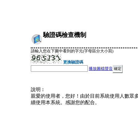
驗證碼檢查機制
請輸入您在下圖中看到的字元(字母區分大小寫)
更換驗證碼
播放圖檔聲音
說明︰
親愛的使用者，您好！由於目前系統使用人數眾
續使用本系統。感謝您的配合。