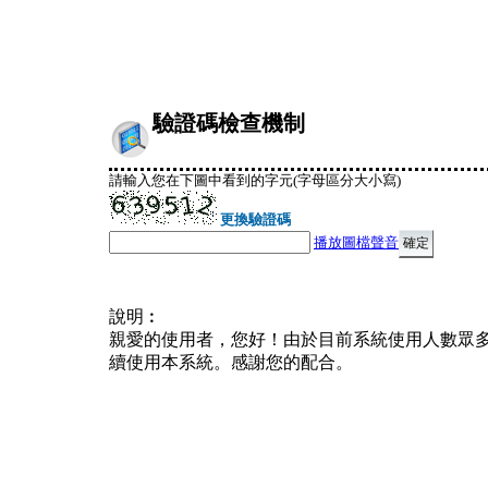
驗證碼檢查機制
請輸入您在下圖中看到的字元(字母區分大小寫)
更換驗證碼
播放圖檔聲音
說明︰
親愛的使用者，您好！由於目前系統使用人數眾
續使用本系統。感謝您的配合。