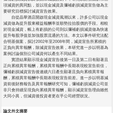
項減資的異同點，並以現金減資及彌補虧損減資宣告做為主
要研究目標探討減資宣告效果。
自從晶華酒店開啟現金減資風潮以來，許多公司以現金
減資做為提升股東權益報酬率並順勢拉抬股價的手段。相較
於現金減資，帳上有虧損的公司則以彌補虧損減資做為快速
提升每股淨值並加強股票流通的方法。本文以事件研究法配
合明基個案，探討2002年至2008年間，減資宣告所累積的
正負向異常報酬，除減資宣告效果，本研究進一步以明基為
案例討論個別公司減資何以產生不同結果。
實證結果顯示現金減資宣告後第一日及第二日有顯著且
正向累積異常報酬，累積異常報酬中長期表現較宣告前佳，
彌補虧損減資宣告後連續六日產生顯著且負向累積異常報
酬，累積異常報酬中長期表現較宣告前差。進一步以明基減
資前後財務報告及異常報酬研究可知，彌補虧損減資公司並
非只會持續呈現負向累積異常報酬，顯示減資宣告理由雖然
大同小異，但減資後投資者更在乎公司經營狀況。
論文外文摘要