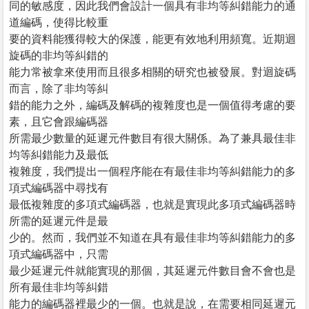
同的敏感度，因此我們會設計一個具有非均等糾錯能力的通
道編碼，使得比較重
要的資料能獲得較大的保護，能更有效地利用頻寬。近期迴
旋碼的非均等糾錯的
能力常被拿來使用而且很多相關的研究也被發展。對迴旋碼
而言，除了非均等糾
錯的能力之外，編碼及解碼的複雜度也是一個值得考慮的要
素，且它會跟編碼器
所需最少數量的延遲元件數目有很大關係。為了兼具最佳非
均等糾錯能力及最低
複雜度，我們提出一個程序能在有最佳非均等糾錯能力的多
項式編碼器中尋找有
最低複雜度的多項式編碼器，也就是實現此多項式編碼器時
所需的延遲元件是最
少的。然而，我們並不知道在具有最佳非均等糾錯能力的多
項式編碼器中，只需
最少延遲元件就能實現的那個，其延遲元件數目會不會也是
所有最佳非均等糾錯
能力的編碼器裡最少的一個。也就是說，在需要相同延遲元