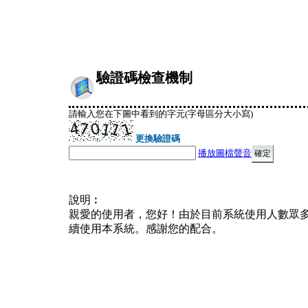
驗證碼檢查機制
請輸入您在下圖中看到的字元(字母區分大小寫)
更換驗證碼
播放圖檔聲音
說明︰
親愛的使用者，您好！由於目前系統使用人數眾
續使用本系統。感謝您的配合。