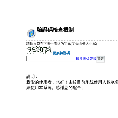
驗證碼檢查機制
請輸入您在下圖中看到的字元(字母區分大小寫)
更換驗證碼
播放圖檔聲音
說明︰
親愛的使用者，您好！由於目前系統使用人數眾
續使用本系統。感謝您的配合。