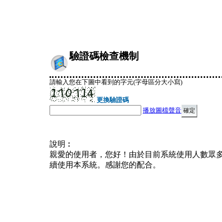
驗證碼檢查機制
請輸入您在下圖中看到的字元(字母區分大小寫)
更換驗證碼
播放圖檔聲音
說明︰
親愛的使用者，您好！由於目前系統使用人數眾
續使用本系統。感謝您的配合。