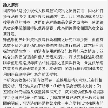
論文摘要
網際網路是提供現代人搜尋豐富資訊之便捷管道，因此如何
提昇消費者使用網路搜尋資訊的行為，藉此提高網購者到站
搜尋商品的機率，進而促進網路商品交易之成功率，使網路
業者的事業版圖得以獲得擴張，此為網路購物相關業者之首
要課題。
雖然學術界針對資訊搜尋行為相關之研究並非少數，但僅有
為數不多之研究係以網路購物的情境進行探討，故本研究欲
探討網購情境下，網購者使用網路資訊搜尋行為之情形，並
結合知覺價值理論與個人因素來探討，藉以完整陳述影響網
購者使用網路搜尋商品相關資訊之意圖與行為，並提供給網
路業者與後續研究者參考。本研究目的為解釋影響網購者使
用網路資訊搜尋行為之前因變數。
本研究共收集457筆有效問卷，並採用結構方程模式進行相
關分析。研究結果如下所示：(1)所有假說皆獲得支持；(2)
整體的研究理論及模型皆獲得支持；(3)知覺價值與網路資訊
搜尋意圖具顯著正向關係；(4)購買動機與網路資訊搜尋意圖
間的關係，可透過網路購物態度此一中介變數以增強兩者間