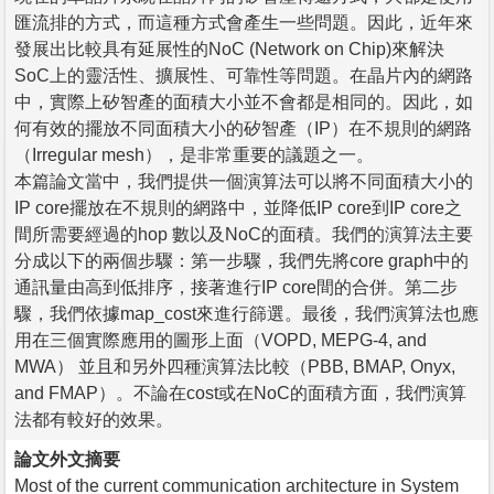
匯流排的方式，而這種方式會產生一些問題。因此，近年來
發展出比較具有延展性的NoC (Network on Chip)來解決
SoC上的靈活性、擴展性、可靠性等問題。在晶片內的網路
中，實際上矽智產的面積大小並不會都是相同的。因此，如
何有效的擺放不同面積大小的矽智產（IP）在不規則的網路
（Irregular mesh），是非常重要的議題之一。
本篇論文當中，我們提供一個演算法可以將不同面積大小的
IP core擺放在不規則的網路中，並降低IP core到IP core之
間所需要經過的hop 數以及NoC的面積。我們的演算法主要
分成以下的兩個步驟：第一步驟，我們先將core graph中的
通訊量由高到低排序，接著進行IP core間的合併。第二步
驟，我們依據map_cost來進行篩選。最後，我們演算法也應
用在三個實際應用的圖形上面（VOPD, MEPG-4, and
MWA） 並且和另外四種演算法比較（PBB, BMAP, Onyx,
and FMAP）。不論在cost或在NoC的面積方面，我們演算
法都有較好的效果。
論文外文摘要
Most of the current communication architecture in System