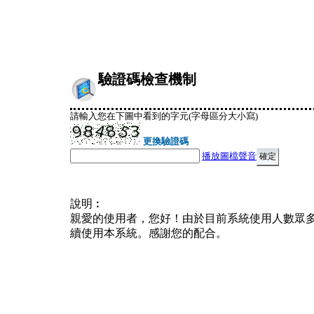
驗證碼檢查機制
請輸入您在下圖中看到的字元(字母區分大小寫)
更換驗證碼
播放圖檔聲音
說明︰
親愛的使用者，您好！由於目前系統使用人數眾
續使用本系統。感謝您的配合。