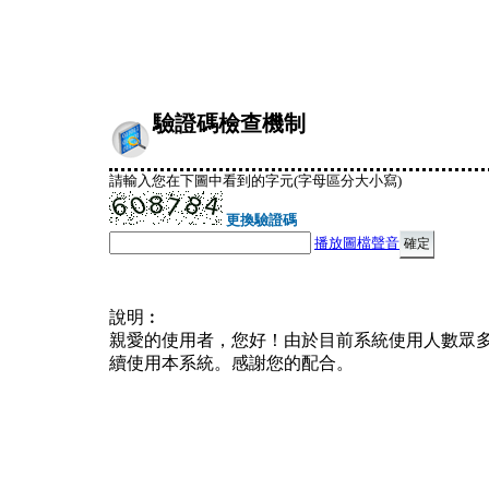
驗證碼檢查機制
請輸入您在下圖中看到的字元(字母區分大小寫)
更換驗證碼
播放圖檔聲音
說明︰
親愛的使用者，您好！由於目前系統使用人數眾
續使用本系統。感謝您的配合。