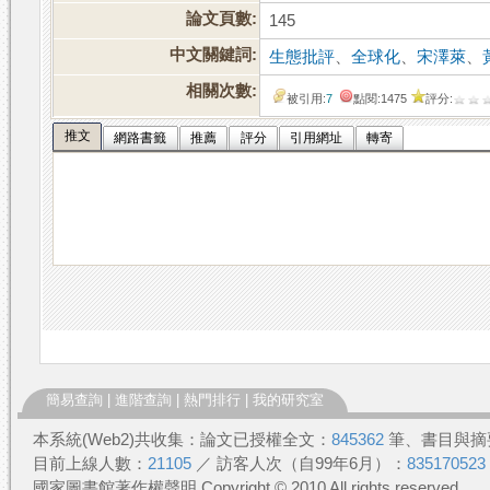
論文頁數:
145
中文關鍵詞:
生態批評
、
全球化
、
宋澤萊
、
相關次數:
被引用:
7
點閱:1475
評分:
推文
網路書籤
推薦
評分
引用網址
轉寄
簡易查詢
|
進階查詢
|
熱門排行
|
我的研究室
本系統(Web2)共收集：論文已授權全文：
845362
筆、書目與摘
目前上線人數：
21105
／ 訪客人次（自99年6月）：
835170523
國家圖書館著作權聲明 Copyright © 2010 All rights reserved.