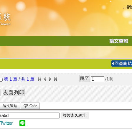
網
:::
功
能
切
換
導
覽
/1
頁
第 1 筆 / 共 1 筆
列
論文連結
QR Code
複製永久網址
Twitter