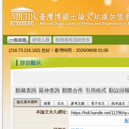
跳
臺
到
灣
主
博
要
碩
內
士
容
論
文
(216.73.216.182) 您好！臺灣時間：2026/08/08 01:06
加
值
:::
詳目顯示
系
統
論文基本資料
摘要
目次
參考文獻
電子全文
紙本論文
本論文永久網址
: