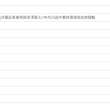
批評重詮黃春明與宋澤萊七○年代小說中農村環境與自然變貌