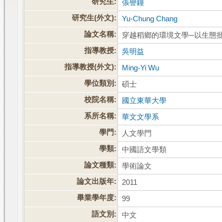
研究生:
張譽鐘
研究生(外文):
Yu-Chung Chang
論文名稱:
穿越稻鄉的環境文學─以生態
指導教授:
吳明益
指導教授(外文):
Ming-Yi Wu
學位類別:
碩士
校院名稱:
國立東華大學
系所名稱:
華文文學系
學門:
人文學門
學類:
中國語文學類
論文種類:
學術論文
論文出版年:
2011
畢業學年度:
99
語文別:
中文