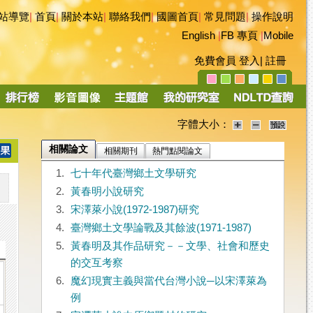
站導覽
|
首頁
|
關於本站
|
聯絡我們
|
國圖首頁
|
常見問題
|
操作說明
English
|
FB 專頁
|
Mobile
免費會員
登入
|
註冊
字體大小：
相關論文
相關期刊
熱門點閱論文
1.
七十年代臺灣鄉土文學研究
2.
黃春明小說研究
3.
宋澤萊小說(1972-1987)研究
4.
臺灣鄉土文學論戰及其餘波(1971-1987)
5.
黃春明及其作品研究－－文學、社會和歷史
的交互考察
6.
魔幻現實主義與當代台灣小說─以宋澤萊為
例