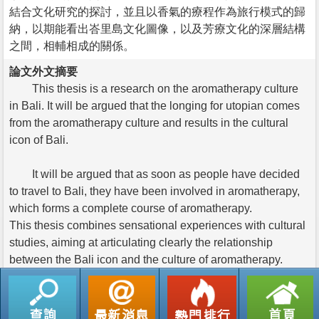
結合文化研究的探討，並且以香氣的療程作為旅行模式的歸
納，以期能看出峇里島文化圖像，以及芳療文化的深層結構
之間，相輔相成的關係。
論文外文摘要
This thesis is a research on the aromatherapy culture
in Bali. It will be argued that the longing for utopian comes
from the aromatherapy culture and results in the cultural
icon of Bali.
It will be argued that as soon as people have decided
to travel to Bali, they have been involved in aromatherapy,
which forms a complete course of aromatherapy.
This thesis combines sensational experiences with cultural
studies, aiming at articulating clearly the relationship
between the Bali icon and the culture of aromatherapy.
返回列表