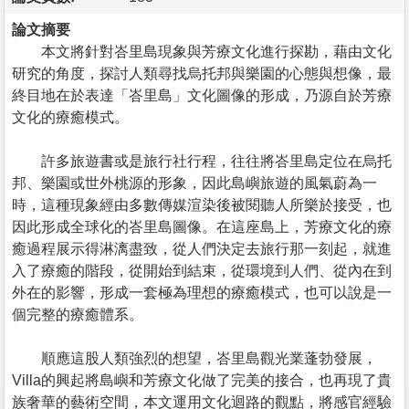
論文摘要
本文將針對峇里島現象與芳療文化進行探勘，藉由文化
研究的角度，探討人類尋找烏托邦與樂園的心態與想像，最
終目地在於表達「峇里島」文化圖像的形成，乃源自於芳療
文化的療癒模式。
許多旅遊書或是旅行社行程，往往將峇里島定位在烏托
邦、樂園或世外桃源的形象，因此島嶼旅遊的風氣蔚為一
時，這種現象經由多數傳媒渲染後被閱聽人所樂於接受，也
因此形成全球化的峇里島圖像。在這座島上，芳療文化的療
癒過程展示得淋漓盡致，從人們決定去旅行那一刻起，就進
入了療癒的階段，從開始到結束，從環境到人們、從內在到
外在的影響，形成一套極為理想的療癒模式，也可以說是一
個完整的療癒體系。
順應這股人類強烈的想望，峇里島觀光業蓬勃發展，
Villa的興起將島嶼和芳療文化做了完美的接合，也再現了貴
族奢華的藝術空間，本文運用文化迴路的觀點，將感官經驗