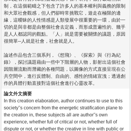
制，在這個範疇之下包含了許多人的基本權利與義務的限制
和大眾社會觀感，但人們卻時常挑戰它，遊走在極限的邊
緣，這曖昧的人性情感是人類發展中很重要的一環，由於一
切的是與非都是由整個社會去定義，而形成普遍性的、幾乎
是人人都認同的觀點。「人」就是需要被關懷的議題，原因
很簡單─人就是社會，社會就是人。
論述作品包含三個系列，《想飛》、《探索》與《行為紀
錄》，探討議題藉由一些中下階層的人物，影射出這個社會
因階層流動而潛藏的各種問題，以圖像的方式直接呈現在公
共空間中，進行反體制、自由的、感性的情緒宣洩；透過創
作的具體行動直接對這個社會進行心靈改革。
論文外文摘要
In this creation elaboration, author continues to use to this
society''s concern from the energetic stratification plane to
the creation in, these subjects all are author''s own
experience, whether full of critical or not, whether full of
dispute or not, or whether the creative in line with public or