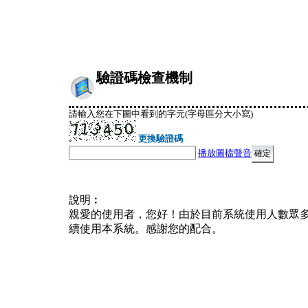
驗證碼檢查機制
請輸入您在下圖中看到的字元(字母區分大小寫)
更換驗證碼
播放圖檔聲音
說明︰
親愛的使用者，您好！由於目前系統使用人數眾
續使用本系統。感謝您的配合。