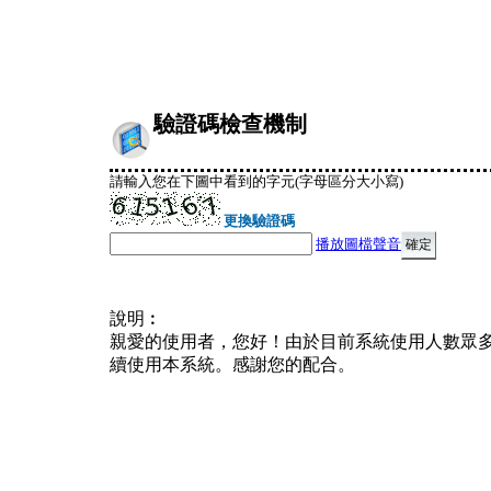
驗證碼檢查機制
請輸入您在下圖中看到的字元(字母區分大小寫)
更換驗證碼
播放圖檔聲音
說明︰
親愛的使用者，您好！由於目前系統使用人數眾
續使用本系統。感謝您的配合。