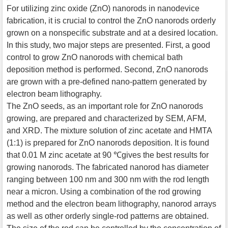
For utilizing zinc oxide (ZnO) nanorods in nanodevice
fabrication, it is crucial to control the ZnO nanorods orderly
grown on a nonspecific substrate and at a desired location.
In this study, two major steps are presented. First, a good
control to grow ZnO nanorods with chemical bath
deposition method is performed. Second, ZnO nanorods
are grown with a pre-defined nano-pattern generated by
electron beam lithography.
The ZnO seeds, as an important role for ZnO nanorods
growing, are prepared and characterized by SEM, AFM,
and XRD. The mixture solution of zinc acetate and HMTA
(1:1) is prepared for ZnO nanorods deposition. It is found
that 0.01 M zinc acetate at 90 ℃gives the best results for
growing nanorods. The fabricated nanorod has diameter
ranging between 100 nm and 300 nm with the rod length
near a micron. Using a combination of the rod growing
method and the electron beam lithography, nanorod arrays
as well as other orderly single-rod patterns are obtained.