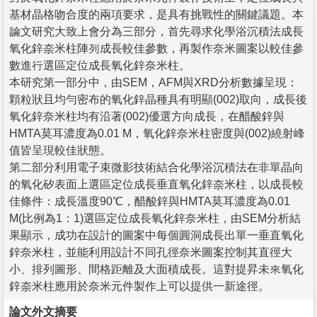
基材晶格吻合度的兩項要求，是具有挑戰性的關鍵議題。本
論文研究大致上會分為三部分，首先尋求化學浴沉積法成長
氧化鋅奈米柱陣列成長較佳參數，再製作奈米圖案以較佳參
數進行選區定位成長氧化鋅奈米柱。
本研究第一部分中，由SEM，AFM與XRD分析數據呈現：
顆粒狀且均勻密布的氧化鋅晶種具有明顯(002)取向，成長後
氧化鋅奈米柱均有沿著(002)優選方向成長，在醋酸鋅與
HMTA莫耳濃度為0.01 M，氧化鋅奈米柱密度與(002)繞射峰
值皆呈現較佳狀態。
第二部分利用電子束微影技術結合化學浴沉積法在非單晶向
的氧化矽表面上選區定位成長垂直氧化鋅奈米柱，以成長較
佳條件：成長溫度90℃，醋酸鋅與HMTA莫耳濃度為0.01
M(比例為1：1)選區定位成長氧化鋅奈米柱，由SEM分析結
果顯示，成功在設計的圖案中每個圓洞成長出單一垂直氧化
鋅奈米柱，並能利用設計不同孔徑奈米圖案控制其直徑大
小、排列圖形、間格距離及大面積成長。這對提昇未來氧化
鋅奈米柱應用於奈米元件製作上可以提供一新途徑。
論文外文摘要