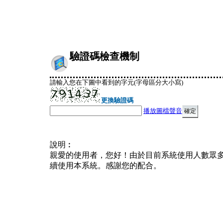
驗證碼檢查機制
請輸入您在下圖中看到的字元(字母區分大小寫)
更換驗證碼
播放圖檔聲音
說明︰
親愛的使用者，您好！由於目前系統使用人數眾
續使用本系統。感謝您的配合。