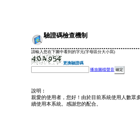
驗證碼檢查機制
請輸入您在下圖中看到的字元(字母區分大小寫)
更換驗證碼
播放圖檔聲音
說明︰
親愛的使用者，您好！由於目前系統使用人數眾
續使用本系統。感謝您的配合。