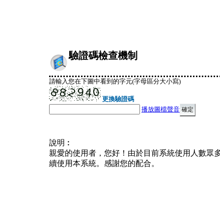
驗證碼檢查機制
請輸入您在下圖中看到的字元(字母區分大小寫)
更換驗證碼
播放圖檔聲音
說明︰
親愛的使用者，您好！由於目前系統使用人數眾
續使用本系統。感謝您的配合。