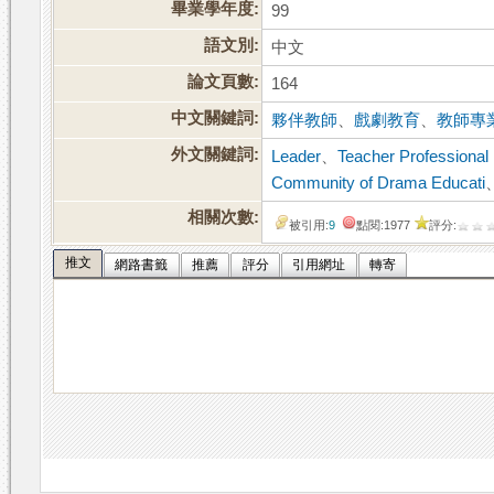
畢業學年度:
99
語文別:
中文
論文頁數:
164
中文關鍵詞:
夥伴教師
、
戲劇教育
、
教師專
外文關鍵詞:
Leader
、
Teacher Professiona
Community of Drama Educati
相關次數:
被引用:
9
點閱:1977
評分:
推文
網路書籤
推薦
評分
引用網址
轉寄