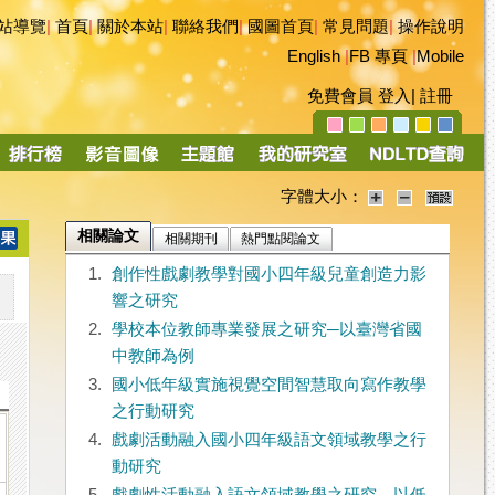
站導覽
|
首頁
|
關於本站
|
聯絡我們
|
國圖首頁
|
常見問題
|
操作說明
English
|
FB 專頁
|
Mobile
免費會員
登入
|
註冊
字體大小：
相關論文
相關期刊
熱門點閱論文
1.
創作性戲劇教學對國小四年級兒童創造力影
響之研究
2.
學校本位教師專業發展之研究─以臺灣省國
中教師為例
3.
國小低年級實施視覺空間智慧取向寫作教學
之行動研究
4.
戲劇活動融入國小四年級語文領域教學之行
動研究