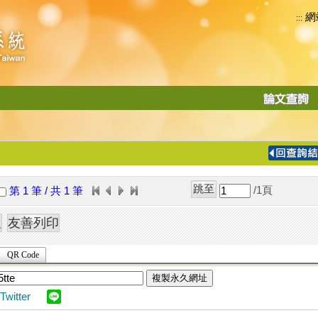
網
:::
功
能
切
換
導
覽
/1
頁
第 1 筆 / 共 1 筆
列
QR Code
複製永久網址
Twitter