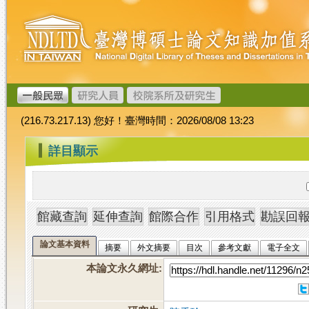
跳
臺
到
灣
主
博
要
碩
內
士
容
論
文
(216.73.217.13) 您好！臺灣時間：2026/08/08 13:23
加
值
:::
詳目顯示
系
統
論文基本資料
摘要
外文摘要
目次
參考文獻
電子全文
本論文永久網址
: