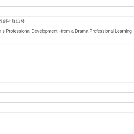
戲劇社群出發
r’s Professional Development –from a Drama Professional Learning