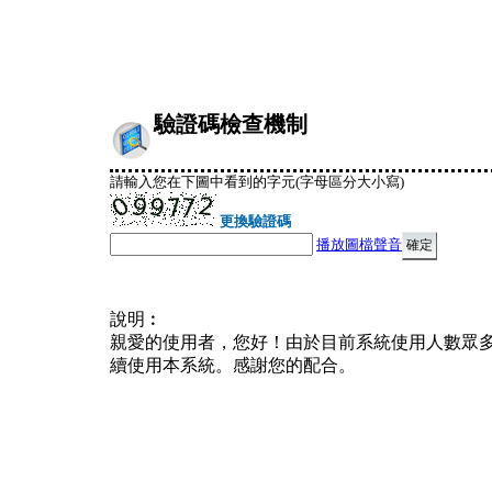
驗證碼檢查機制
請輸入您在下圖中看到的字元(字母區分大小寫)
更換驗證碼
播放圖檔聲音
說明︰
親愛的使用者，您好！由於目前系統使用人數眾
續使用本系統。感謝您的配合。