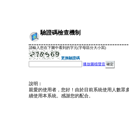
驗證碼檢查機制
請輸入您在下圖中看到的字元(字母區分大小寫)
更換驗證碼
播放圖檔聲音
說明︰
親愛的使用者，您好！由於目前系統使用人數眾
續使用本系統。感謝您的配合。