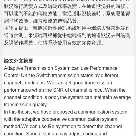
狀況進行調變方式及編碼速率改變，在通道狀況好的時候，
可以達到不錯的傳輸效能，當通道狀況較差時，系統還能得
到平均效能，維持較佳的傳輸品質。
本論文提出一種將適應性通訊系統利用中繼端去幫來源端作
通道估測，來源端再根據從中繼端得到的通道狀況去對編碼
及調變作調整，使得系統使用有效的頻寬資源。
論文外文摘要
Adaptive Transmission System can use Performance
Control Unit to Switch transmission states by different
channel conditions. We can get good transmission
performance when the SNR of channel is nice. When the
channel condition is poor, the system can maintain average
transmission quality.
In this thesis, we have proposed a communication system
with the adaptive cooperative communication system
method.We can use Relay station to detect the channel
condition. Source station may adjust coding and