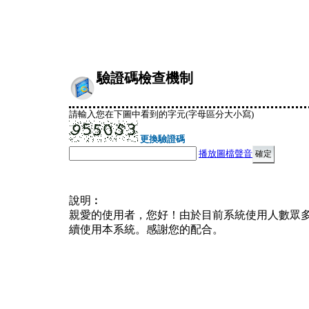
驗證碼檢查機制
請輸入您在下圖中看到的字元(字母區分大小寫)
更換驗證碼
播放圖檔聲音
說明︰
親愛的使用者，您好！由於目前系統使用人數眾
續使用本系統。感謝您的配合。